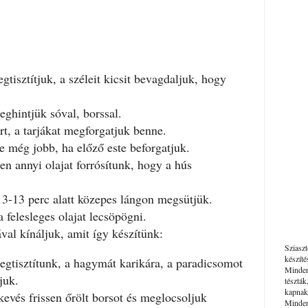
gtisztítjuk, a széleit kicsit bevagdaljuk, hogy
eghintjük sóval, borssal.
t, a tarjákat megforgatjuk benne.
e még jobb, ha előző este beforgatjuk.
n annyi olajat forrósítunk, hogy a hús
13-13 perc alatt közepes lángon megsütjük.
 felesleges olajat lecsöpögni.
val kínáljuk, amit így készítünk:
Sziaszt
készít
gtisztítunk, a hagymát karikára, a paradicsomot
Minden
juk.
tészták
kapnak
evés frissen őrölt borsot és meglocsoljuk
Mindenk