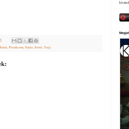
kíváno
Megjel
15
ustár
,
Paradicsom
,
Saláta
,
Sertés
,
Tarja
ek: