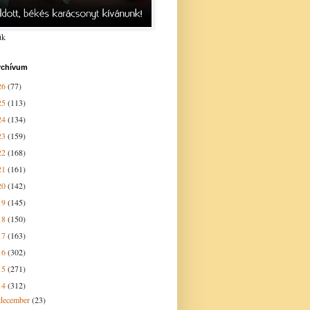
ük
rchívum
26
(77)
25
(113)
24
(134)
23
(159)
22
(168)
21
(161)
20
(142)
19
(145)
18
(150)
17
(163)
16
(302)
15
(271)
14
(312)
december
(23)