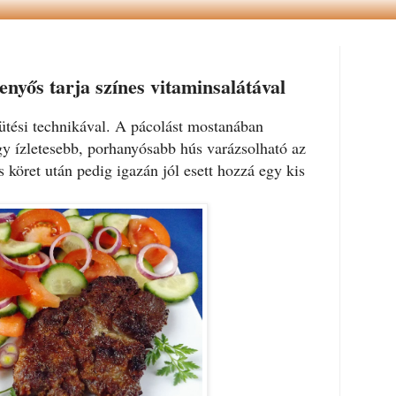
nyős tarja színes vitaminsalátával
sütési technikával. A pácolást mostanában
gy ízletesebb, porhanyósabb hús varázsolható az
s köret után pedig igazán jól esett hozzá egy kis