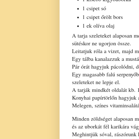
1 csipet só
1 csipet őrölt bors
1 ek olíva olaj
A tarja szeleteket alaposan me
sütéskor ne ugorjon össze.
Leitatjuk róla a vizet, majd m
Egy tálba kanalazzuk a mustár
Pár órát hagyjuk pácolódni, d
Egy magasabb falú serpenyőbe
szeleteket ne lepje el.
A tarják mindkét oldalát kb. 
Konyhai papírtörlőn hagyjuk a
Melegen, színes vitaminsalátá
Minden zöldséget alaposan me
és az uborkát fél karikára vág
Meghintjük sóval, rászórunk k