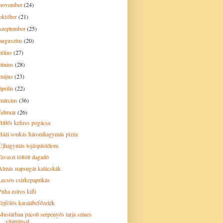
november
(24)
október
(21)
szeptember
(25)
augusztus
(20)
július
(27)
június
(28)
május
(23)
április
(22)
március
(36)
február
(26)
Hűtős kefires pogácsa
Házi sonkás háromhagymás pizza
Újhagymás tojáspástétom
Tavaszi töltött dagadó
Almás napsugár kalácskák
Lecsós csirkepaprikás
Puha zsíros kifli
Tejfölös karalábéfőzelék
Mustárban pácolt serpenyős tarja színes
vitaminsal...