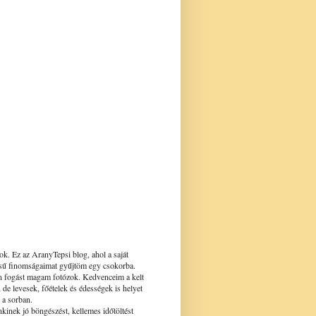
ok. Ez az AranyTepsi blog, ahol a saját
ésű finomságaimat gyűjtöm egy csokorba.
 fogást magam fotózok. Kedvenceim a kelt
, de levesek, főételek és édességek is helyet
 a sorban.
inek jó böngészést, kellemes időtöltést