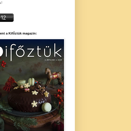
k!
ent a Kifőztük magazin: