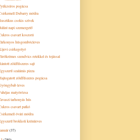
Tyúkzsíros pogácsa
Csirkemell Dubarry módra
Rusztikus csokis szívek
Bálint napi szemezgető
Cukros csavart koszorú
Tárkonyos húsgombócleves
Kijevi csirkegolyó
Túrókrémes szendvics retekkel és tojással
Rántott zöldfűszeres sajt
Egyszerű szalámis pizza
Hajtogatott zöldfűszeres pogácsa
Gyöngybab leves
Fahéjas matyórózsa
Tavaszi tarhonyás hús
Cukros csavart patkó
Csirkemell óvári módra
Egyszerű brokkoli krémleves
január
(37)
13
(280)