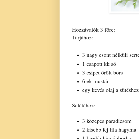
Hozzávalók 3 főre:
Tarjához:
3 nagy csont nélküli serté
1 csapott kk só
3 csipet őrölt bors
6 ek mustár
egy kevés olaj a sütéshez
Salátához:
3 közepes paradicsom
2 kisebb fej lila hagyma
1 kisebb kígyóuborka