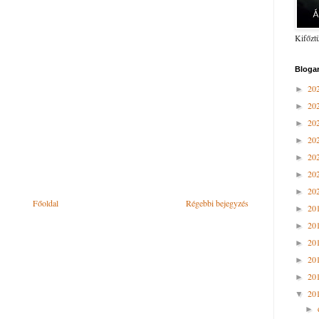
Kifőzt
Bloga
20
►
20
►
20
►
20
►
20
►
20
►
20
►
Főoldal
Régebbi bejegyzés
20
►
20
►
20
►
20
►
20
►
20
▼
►