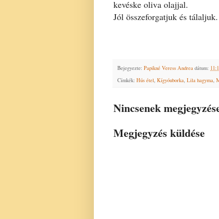
kevéske oliva olajjal.
Jól összeforgatjuk és tálaljuk.
Bejegyezte:
Papikné Veress Andrea
dátum:
11:
Címkék:
Hús étel
,
Kígyóuborka
,
Lila hagyma
,
M
Nincsenek megjegyzés
Megjegyzés küldése