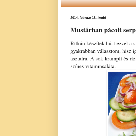
2014. február 18., kedd
Mustárban pácolt serpe
Ritkán készítek húst ezzel a 
gyakrabban választom, hisz í
asztalra. A sok krumpli és riz
színes vitaminsaláta.